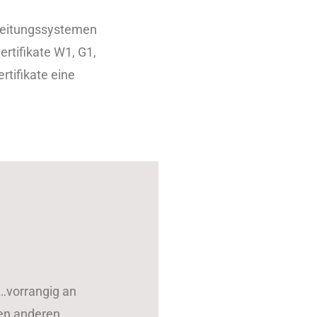
leitungssystemen
rtifikate W1, G1,
tifikate eine
…vorrangig an
len anderen