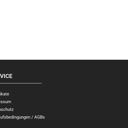
VICE
fikate
essum
nschutz
aufsbedingungen / AGBs