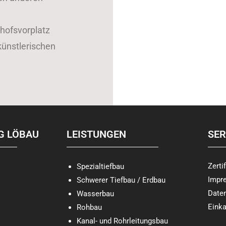
hofsvorplatz
 künstlerischen
G LÖBAU
LEISTUNGEN
SER
Zerti
Spezialtiefbau
Impr
Schwerer Tiefbau / Erdbau
Date
Wasserbau
Eink
Rohbau
Kanal- und Rohrleitungsbau