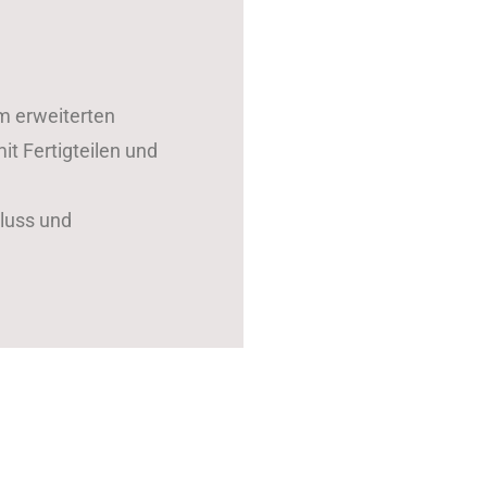
m erweiterten
t Fertigteilen und
luss und